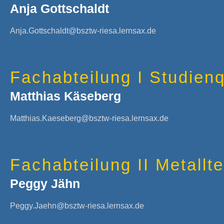
Anja Gottschaldt
Anja.Gottschaldt@bsztw-riesa.lernsax.de
Fachabteilung I Studienq
Matthias Käseberg
Matthias.Kaeseberg@bsztw-riesa.lernsax.de
Fachabteilung II Metallt
Peggy Jähn
Peggy.Jaehn@bsztw-riesa.lernsax.de