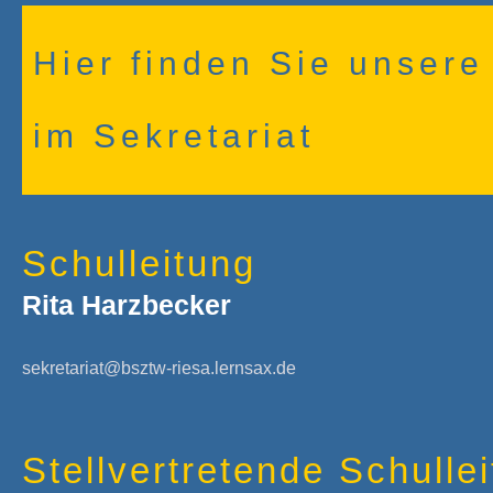
Hier finden Sie unser
im Sekretariat
Schulleitung
Rita Harzbecker
sekretariat@bsztw-riesa.lernsax.de
Stellvertretende Schulle