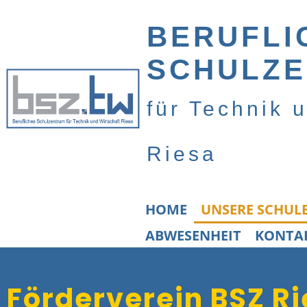
BERUFLI
SCHULZ
für Technik 
Riesa
HOME
UNSERE SCHUL
ABWESENHEIT
KONTA
Förderverein BSZ R